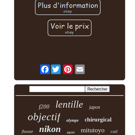
Facebook
lentille
f200
japon
objectif
chirurgical
olympe
nikon
mitutoyo
carl
fluotar
japan