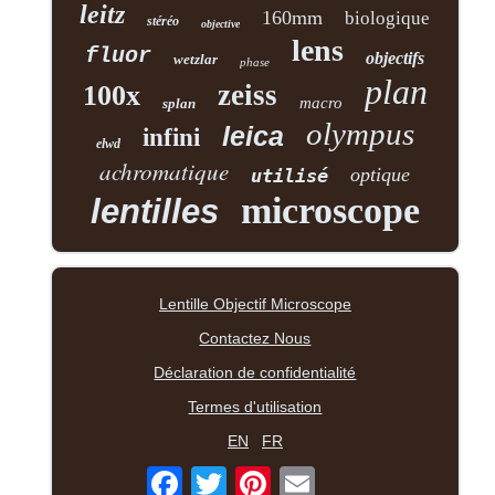
leitz
160mm
biologique
stéréo
objective
lens
fluor
objectifs
wetzlar
phase
plan
zeiss
100x
macro
splan
olympus
leica
infini
elwd
achromatique
optique
utilisé
microscope
lentilles
Lentille Objectif Microscope
Contactez Nous
Déclaration de confidentialité
Termes d'utilisation
EN
FR