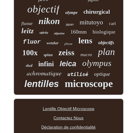
objectif
chirurgical
olympe
nikon
mitutoyo
carl
fluotar
japan
leitz
160mm
biologique
stéréo
objective
lens
fluor
objectifs
wetzlar
phase
plan
zeiss
100x
macro
splan
olympus
leica
infini
elwd
achromatique
optique
utilisé
microscope
lentilles
Lentille Objectif Microscope
Contactez Nous
Déclaration de confidentialité