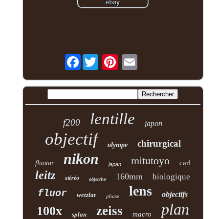
Facebook
lentille
f200
japon
objectif
chirurgical
olympe
nikon
mitutoyo
carl
fluotar
japan
leitz
160mm
biologique
stéréo
objective
lens
fluor
objectifs
wetzlar
phase
plan
zeiss
100x
macro
splan