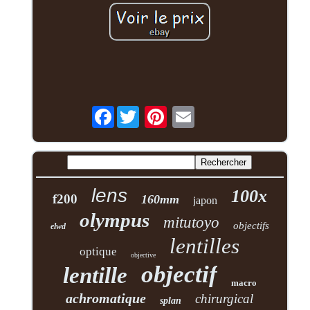
Facebook
lens
100x
f200
160mm
japon
olympus
mitutoyo
objectifs
elwd
lentilles
optique
objective
objectif
lentille
macro
achromatique
chirurgical
splan