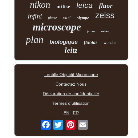
nikon
leica
fluor
utilisé
zeiss
infini
carl
olympe
phase
microscope
japan
stéréo
plan
biologique
fluotar
wetzlar
leitz
Lentille Objectif Microscope
Contactez Nous
Déclaration de confidentialité
Termes d'utilisation
EN
FR