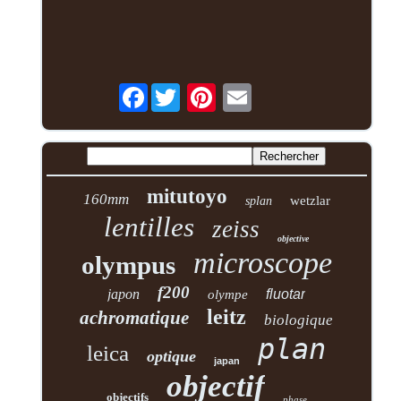
Facebook
mitutoyo
160mm
wetzlar
splan
lentilles
zeiss
objective
microscope
olympus
f200
japon
fluotar
olympe
leitz
achromatique
biologique
plan
leica
optique
japan
objectif
objectifs
phase