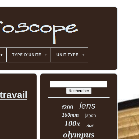
TYPE D'UNITÉ
UNIT TYPE
travail
lens
f200
160mm
japon
100x
elwd
olympus