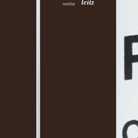
leitz
wetzlar