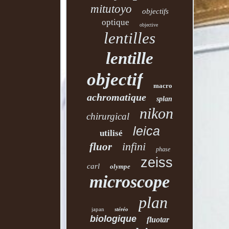
mitutoyo
objectifs
optique
objective
lentilles
lentille
objectif
macro
achromatique
splan
nikon
chirurgical
leica
utilisé
infini
fluor
phase
zeiss
carl
olympe
microscope
plan
japan
stéréo
biologique
fluotar