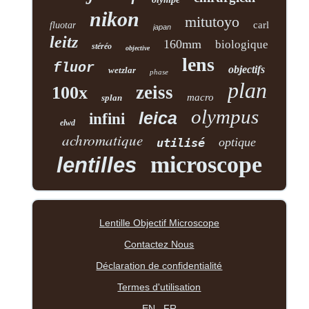
nikon
mitutoyo
carl
fluotar
japan
leitz
160mm
biologique
stéréo
objective
lens
fluor
objectifs
wetzlar
phase
plan
zeiss
100x
macro
splan
olympus
leica
infini
elwd
achromatique
optique
utilisé
microscope
lentilles
Lentille Objectif Microscope
Contactez Nous
Déclaration de confidentialité
Termes d'utilisation
EN
FR