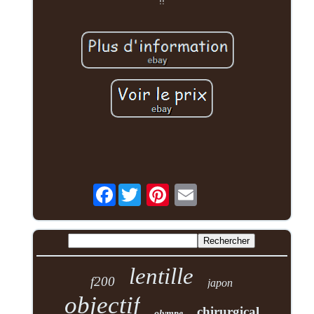
!!
Facebook
lentille
f200
japon
objectif
chirurgical
olympe