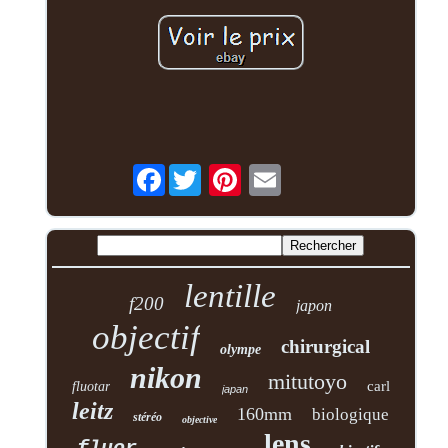
Facebook
lentille
f200
japon
objectif
chirurgical
olympe
nikon
mitutoyo
carl
fluotar
japan
leitz
160mm
biologique
stéréo
objective
lens