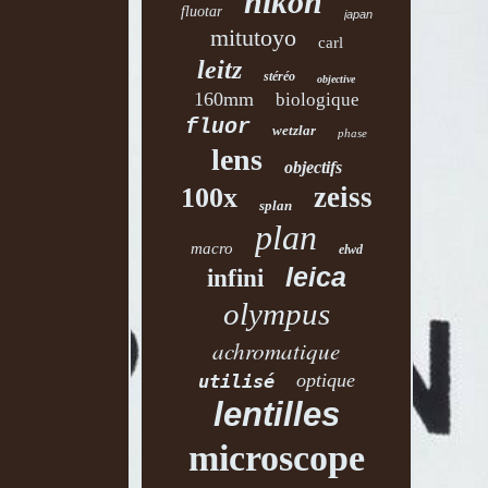
nikon
fluotar
japan
mitutoyo
carl
leitz
stéréo
objective
160mm
biologique
fluor
wetzlar
phase
lens
objectifs
zeiss
100x
splan
plan
macro
elwd
leica
infini
olympus
achromatique
optique
utilisé
lentilles
microscope