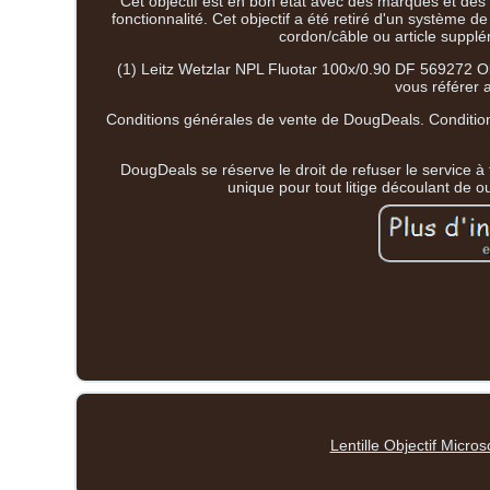
Cet objectif est en bon état avec des marques et des r
fonctionnalité. Cet objectif a été retiré d'un système
cordon/câble ou article supplém
(1) Leitz Wetzlar NPL Fluotar 100x/0.90 DF 569272 Obj
vous référer 
Conditions générales de vente de DougDeals. Conditions 
DougDeals se réserve le droit de refuser le service à 
unique pour tout litige découlant de ou
Lentille Objectif Micro