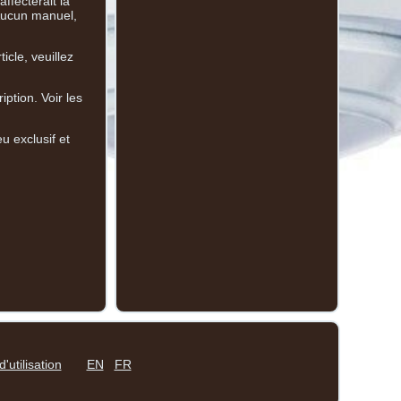
ffecterait la
 Aucun manuel,
cle, veuillez
ption. Voir les
u exclusif et
'utilisation
EN
FR