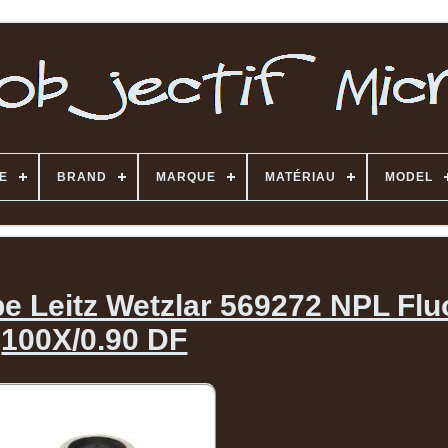
E
BRAND
MARQUE
MATÉRIAU
MODEL
e Leitz Wetzlar 569272 NPL Flu
100X/0.90 DF