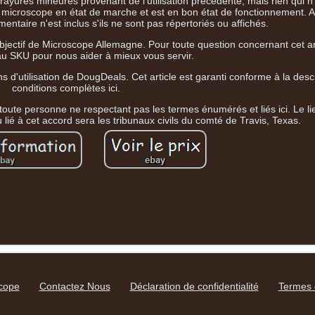
ayures mineures provenant de l'utilisation précédente, mais rien qui n'a
 de microscope en état de marche et est en bon état de fonctionnement.
entaire n'est inclus s'ils ne sont pas répertoriés ou affichés.
ectif de Microscope Allemagne. Pour toute question concernant cet arti
au SKU pour nous aider à mieux vous servir.
d'utilisation de DougDeals. Cet article est garanti conforme à la descri
conditions complètes ici.
toute personne ne respectant pas les termes énumérés et liés ici. Le lie
 lié à cet accord sera les tribunaux civils du comté de Travis, Texas.
scope
Contactez Nous
Déclaration de confidentialité
Termes d