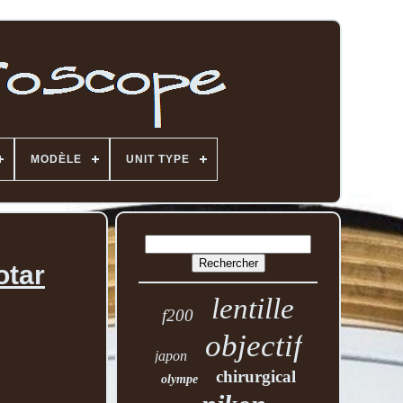
MODÈLE
UNIT TYPE
otar
lentille
f200
objectif
japon
chirurgical
olympe