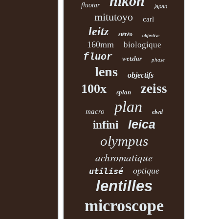
nikon
fluotar
japan
mitutoyo
carl
leitz
stéréo
objective
160mm
biologique
fluor
wetzlar
phase
lens
objectifs
zeiss
100x
splan
plan
macro
elwd
leica
infini
olympus
achromatique
optique
utilisé
lentilles
microscope