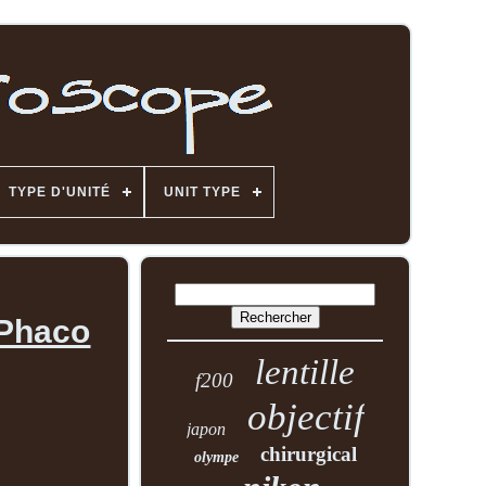
TYPE D'UNITÉ
UNIT TYPE
 Phaco
lentille
f200
objectif
japon
chirurgical
olympe