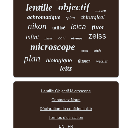
objectif
lentille
macro
achromatique
chirurgical
splan
nikon
leica
fluor
utilisé
zeiss
infini
carl
olympe
phase
microscope
japan
stéréo
plan
biologique
fluotar
wetzlar
leitz
Lentille Objectif Microscope
Contactez Nous
Déclaration de confidentialité
Termes d'utilisation
EN
FR