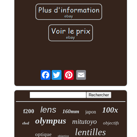
Facebook
lens
100x
f200
160mm
japon
olympus
mitutoyo
objectifs
elwd
lentilles
optique
objective