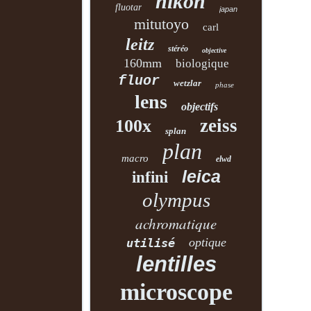
nikon
fluotar
japan
mitutoyo
carl
leitz
stéréo
objective
160mm
biologique
fluor
wetzlar
phase
lens
objectifs
zeiss
100x
splan
plan
macro
elwd
leica
infini
olympus
achromatique
optique
utilisé
lentilles
microscope