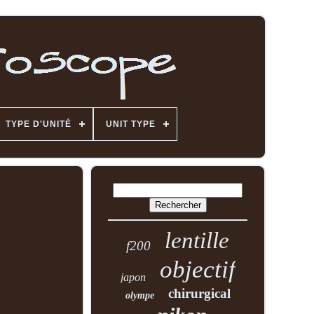
TYPE D'UNITÉ
UNIT TYPE
lentille
f200
objectif
japon
chirurgical
olympe