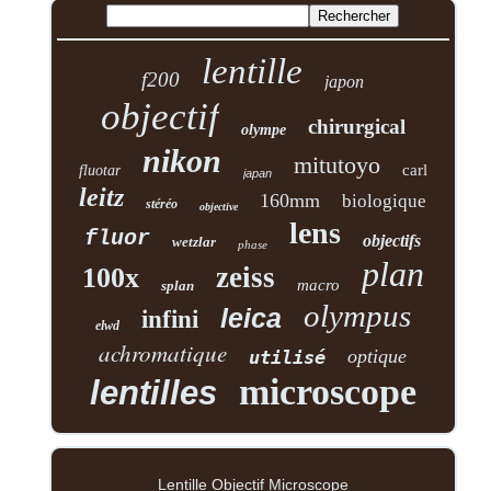
lentille
f200
japon
objectif
chirurgical
olympe
nikon
mitutoyo
carl
fluotar
japan
leitz
160mm
biologique
stéréo
objective
lens
fluor
objectifs
wetzlar
phase
plan
zeiss
100x
macro
splan
olympus
leica
infini
elwd
achromatique
optique
utilisé
microscope
lentilles
Lentille Objectif Microscope