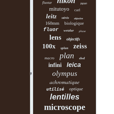
nikon
fluotar
japan
mitutoyo
carl
leitz
stéréo
objective
160mm
biologique
fluor
wetzlar
phase
lens
objectifs
zeiss
100x
splan
plan
macro
elwd
leica
infini
olympus
achromatique
optique
utilisé
lentilles
microscope