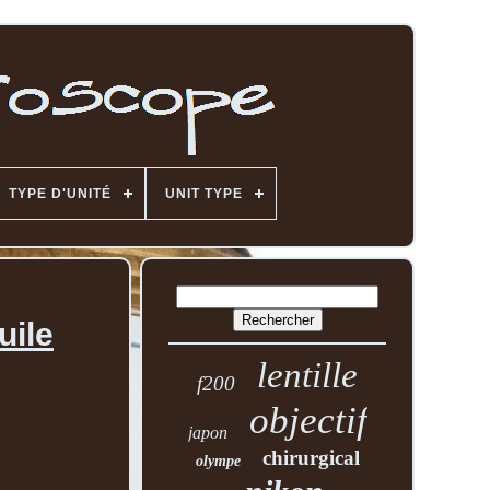
TYPE D'UNITÉ
UNIT TYPE
uile
lentille
f200
objectif
japon
chirurgical
olympe