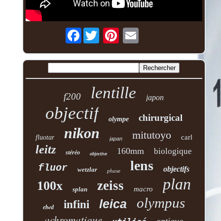
Facebook
lentille
f200
japon
objectif
chirurgical
olympe
nikon
mitutoyo
carl
fluotar
japan
leitz
160mm
biologique
stéréo
objective
lens
fluor
objectifs
wetzlar
phase
plan
zeiss
100x
macro
splan
olympus
leica
infini
elwd
achromatique
optique