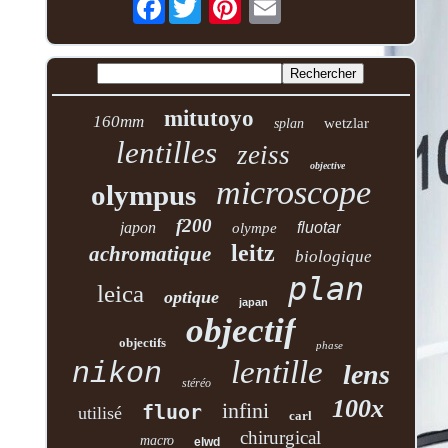
mitutoyo
160mm
wetzlar
splan
lentilles
zeiss
objective
microscope
olympus
f200
japon
fluotar
olympe
leitz
achromatique
biologique
plan
leica
optique
japan
objectif
objectifs
phase
lentille
nikon
lens
stéréo
100x
infini
fluor
utilisé
carl
chirurgical
macro
elwd