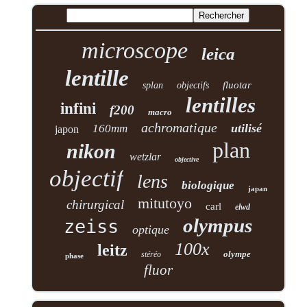
microscope
leica
lentille
fluotar
splan
objectifs
lentilles
infini
f200
macro
achromatique
utilisé
160mm
japon
plan
nikon
wetzlar
objective
objectif
lens
biologique
japan
mitutoyo
chirurgical
carl
elwd
olympus
zeiss
optique
100x
leitz
olympe
stéréo
phase
fluor