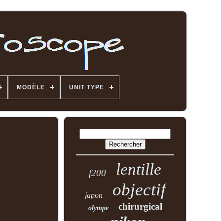
MODÈLE
UNIT TYPE
lentille
f200
objectif
japon
chirurgical
olympe