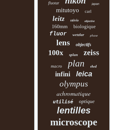
nikon
fluotar
japan
mitutoyo
carl
leitz
stéréo
objective
160mm
biologique
fluor
wetzlar
phase
lens
objectifs
zeiss
100x
splan
plan
macro
elwd
leica
infini
olympus
achromatique
optique
utilisé
lentilles
microscope