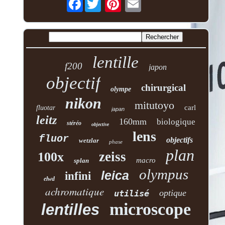
lentille
f200
japon
objectif
chirurgical
olympe
nikon
mitutoyo
carl
fluotar
japan
leitz
160mm
biologique
stéréo
objective
lens
fluor
objectifs
wetzlar
phase
plan
zeiss
100x
macro
splan
olympus
leica
infini
elwd
achromatique
optique
utilisé
microscope
lentilles