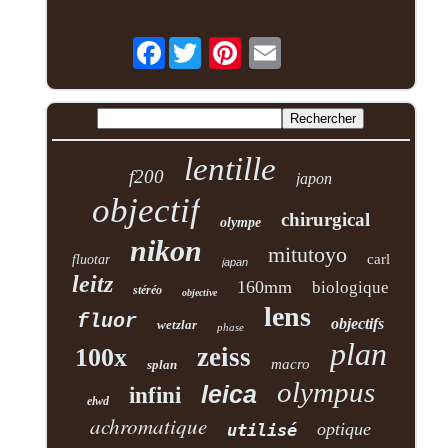
Facebook
lentille
f200
japon
objectif
chirurgical
olympe
nikon
mitutoyo
carl
fluotar
japan
leitz
160mm
biologique
stéréo
objective
lens
fluor
objectifs
wetzlar
phase
plan
zeiss
100x
macro
splan
olympus
leica
infini
elwd
achromatique
optique
utilisé