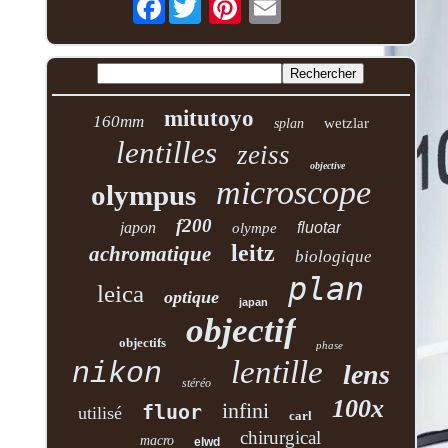
mitutoyo
160mm
wetzlar
splan
lentilles
zeiss
objective
microscope
olympus
f200
japon
fluotar
olympe
leitz
achromatique
biologique
plan
leica
optique
japan
objectif
objectifs
phase
lentille
nikon
lens
stéréo
100x
infini
fluor
utilisé
carl
chirurgical
macro
elwd