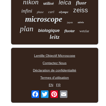
nikon
leica
fluor
utilisé
zeiss
infini
carl
olympe
phase
microscope
japan
stéréo
plan
biologique
fluotar
wetzlar
leitz
Lentille Objectif Microscope
Contactez Nous
Déclaration de confidentialité
Termes d'utilisation
EN
FR