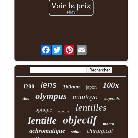
Facebook
lens
100x
f200
160mm
japon
olympus
mitutoyo
objectifs
elwd
lentilles
optique
objective
objectif
lentille
macro
achromatique
chirurgical
splan