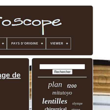
PAYS D'ORIGINE
VIEWER
tage de
plan
f200
mitutoyo
lentilles
olympe
chirurgical