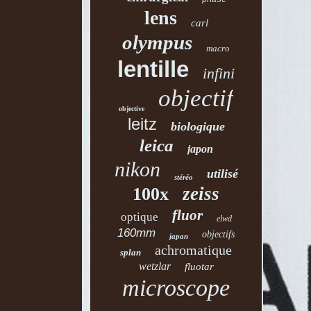
phase
lens
carl
olympus
macro
lentille
infini
objectif
objective
leitz
biologique
leica
japon
nikon
utilisé
stéréo
zeiss
100x
fluor
optique
elwd
160mm
objectifs
japan
achromatique
splan
wetzlar
fluotar
microscope