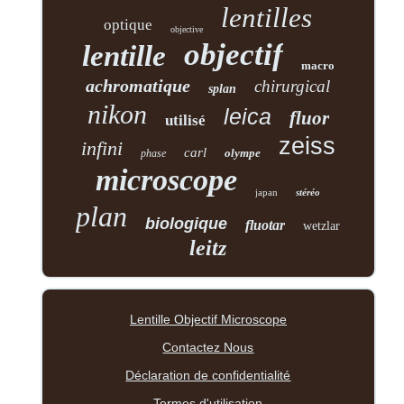
lentilles
optique
objective
objectif
lentille
macro
achromatique
chirurgical
splan
nikon
leica
fluor
utilisé
zeiss
infini
carl
olympe
phase
microscope
japan
stéréo
plan
biologique
fluotar
wetzlar
leitz
Lentille Objectif Microscope
Contactez Nous
Déclaration de confidentialité
Termes d'utilisation