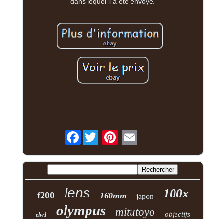
dans lequel il a été envoyé.
Facebook
lens
100x
f200
160mm
japon
olympus
mitutoyo
objectifs
elwd