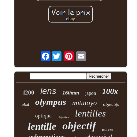
Facebook
lens
100x
f200
160mm
japon
olympus
mitutoyo
objectifs
elwd
lentilles
optique
objective
objectif
lentille
macro
achromatique
chirurgical