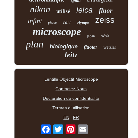
splan
nikon
leica
fluor
utilisé
zeiss
infini
carl
olympe
phase
microscope
japan
stéréo
plan
biologique
fluotar
wetzlar
leitz
Lentille Objectif Microscope
Contactez Nous
Déclaration de confidentialité
Termes d'utilisation
EN
FR