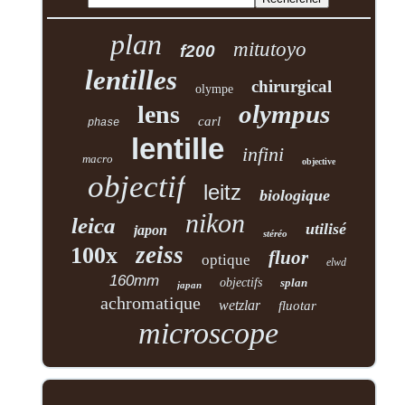
plan
mitutoyo
f200
lentilles
chirurgical
olympe
olympus
lens
carl
phase
lentille
infini
macro
objective
objectif
leitz
biologique
nikon
leica
utilisé
japon
stéréo
zeiss
100x
fluor
optique
elwd
160mm
objectifs
splan
japan
achromatique
wetzlar
fluotar
microscope