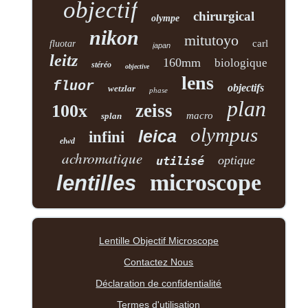
objectif
chirurgical
olympe
nikon
mitutoyo
carl
fluotar
japan
leitz
160mm
biologique
stéréo
objective
lens
fluor
objectifs
wetzlar
phase
plan
zeiss
100x
macro
splan
olympus
leica
infini
elwd
achromatique
optique
utilisé
microscope
lentilles
Lentille Objectif Microscope
Contactez Nous
Déclaration de confidentialité
Termes d'utilisation