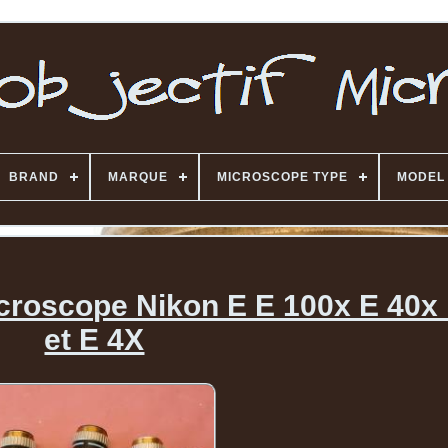
BRAND
MARQUE
MICROSCOPE TYPE
MODEL
icroscope Nikon E E 100x E 40x
et E 4X