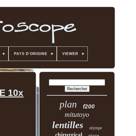
PAYS D'ORIGINE
VIEWER
 E 10x
plan
f200
mitutoyo
lentilles
olympe
chirurgical