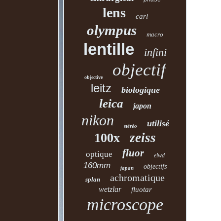
phase
lens
carl
olympus
macro
lentille
infini
objectif
objective
leitz
biologique
leica
japon
nikon
utilisé
stéréo
zeiss
100x
fluor
optique
elwd
160mm
objectifs
japan
achromatique
splan
wetzlar
fluotar
microscope