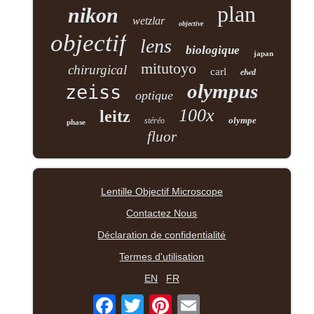
plan
nikon
wetzlar
objective
objectif
lens
biologique
japan
mitutoyo
chirurgical
carl
elwd
olympus
zeiss
optique
100x
leitz
olympe
stéréo
phase
fluor
Lentille Objectif Microscope
Contactez Nous
Déclaration de confidentialité
Termes d'utilisation
EN
FR